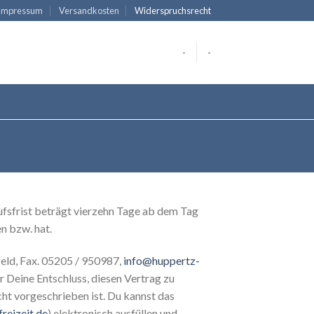
Impressum
Versandkosten
Widerspruchsrecht
-
-
ufsfrist beträgt vierzehn Tage ab dem Tag
n bzw. hat.
eld, Fax. 05205 / 950987,
info@huppertz-
er Deine Entschluss, diesen Vertrag zu
ht vorgeschrieben ist. Du kannst das
reizeit.de
) elektronisch ausfüllen und