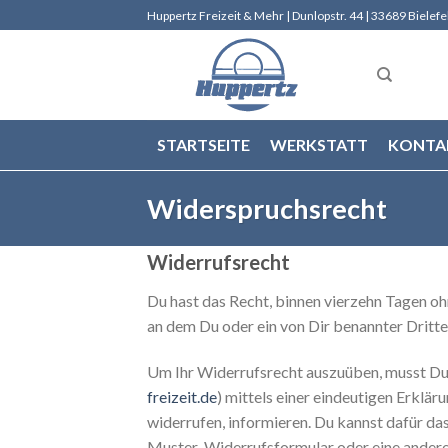
Skip
Huppertz Freizeit & Mehr | Dunlopstr. 44 | 33689 Bielef
to
content
STARTSEITE
WERKSTATT
KONTA
Widerspruchsrecht
Widerrufsrecht
Du hast das Recht, binnen vierzehn Tagen o
an dem Du oder ein von Dir benannter Dritte
Um Ihr Widerrufsrecht auszuüben, musst Du 
freizeit.de
) mittels einer eindeutigen Erklär
widerrufen, informieren. Du kannst dafür da
Muster-Widerrufsformular oder eine andere 