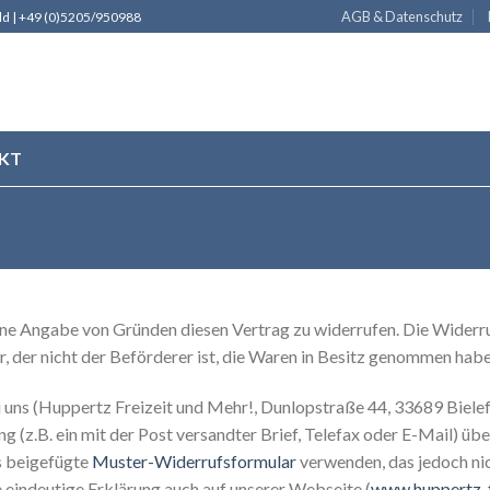
AGB & Datenschutz
eld | +49 (0)5205/950988
KT
hne Angabe von Gründen diesen Vertrag zu widerrufen. Die Widerr
r, der nicht der Beförderer ist, die Waren in Besitz genommen habe
uns (Huppertz Freizeit und Mehr!, Dunlopstraße 44, 33689 Bielef
ung (z.B. ein mit der Post versandter Brief, Telefax oder E-Mail) üb
s beigefügte
Muster-Widerrufsformular
verwenden, das jedoch nic
eindeutige Erklärung auch auf unserer Webseite (
www.huppertz-f